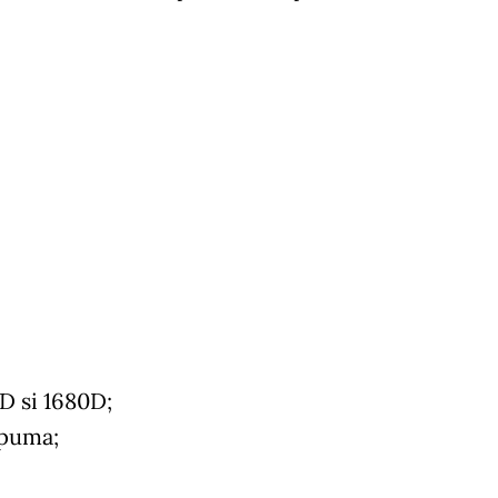
0D si 1680D;
 spuma;