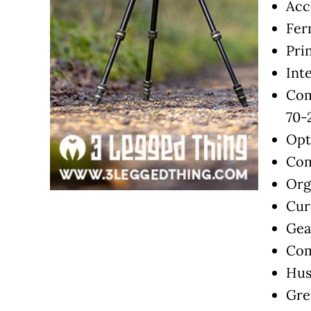
Acc
Fer
Pri
Int
Com
70-
Opt
Com
Org
Cur
Gea
Com
Hus
Greu