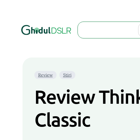
Search
Review
Stiri
Review Think
Classic