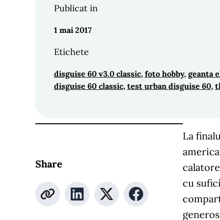
Publicat in
1 mai 2017
Etichete
disguise 60 v3.0 classic
, 
foto hobby
, 
geanta e
disguise 60 classic
, 
test urban disguise 60
, 
t
La final
american
Share
calatore
cu sufic
compart
generos,