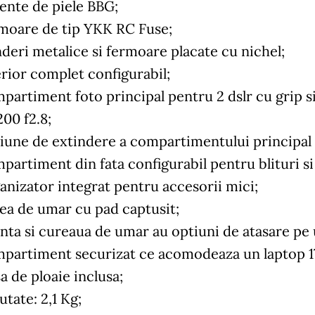
ente de piele BBG;
moare de tip YKK RC Fuse;
nderi metalice si fermoare placate cu nichel;
erior complet configurabil;
partiment foto principal pentru 2 dslr cu grip si
200 f2.8;
iune de extindere a compartimentului principal 
partiment din fata configurabil pentru blituri s
anizator integrat pentru accesorii mici;
ea de umar cu pad captusit;
nta si cureaua de umar au optiuni de atasare pe u
partiment securizat ce acomodeaza un laptop 17 i
a de ploaie inclusa;
tate: 2,1 Kg;