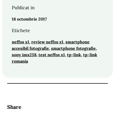
Publicat in
16 octombrie 2017
Etichete
neffos x1
, 
review neffos x1
, 
smartphone
accesibil fotografie
, 
smartphone fotografie
, 
sony imx258
, 
test neffos x1
, 
tp-link
, 
tp-link
romania
Share