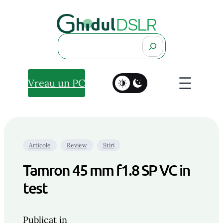
Search
Vreau un PC
Articole
Review
Stiri
Tamron 45 mm f1.8 SP VC in
test
Publicat in