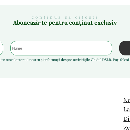
continuă să citești
Abonează-te pentru conținut exclusiv
ite newsletter-ul nostru și informații despre activitățile Ghidul DSLR. Poți folos
No
La
Di
Zv