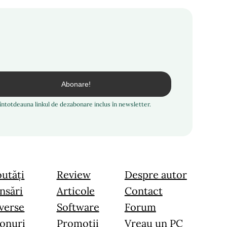
i întotdeauna linkul de dezabonare inclus în newsletter.
utăți
Review
Despre autor
nsări
Articole
Contact
verse
Software
Forum
onuri
Promoții
Vreau un PC