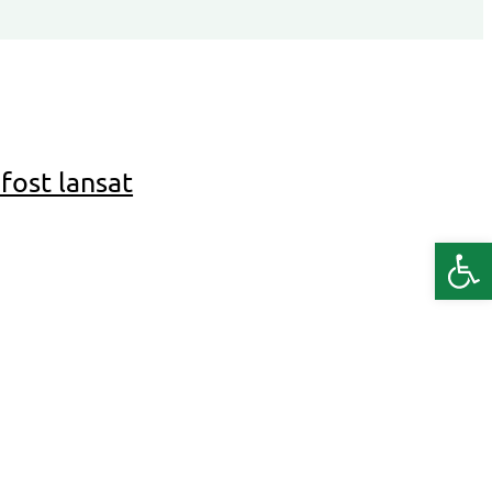
fost lansat
Deschide b