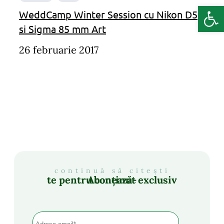
Deschide b
WeddCamp Winter Session cu Nikon D5
si Sigma 85 mm Art
26 februarie 2017
continuă să citești
Abonează-te pentru conținut exclusiv