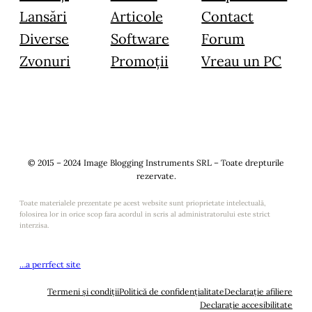
Lansări
Articole
Contact
Diverse
Software
Forum
Zvonuri
Promoții
Vreau un PC
© 2015 – 2024 Image Blogging Instruments SRL – Toate drepturile
rezervate.
Toate materialele prezentate pe acest website sunt prioprietate intelectuală,
folosirea lor in orice scop fara acordul in scris al administratorului este strict
interzisa.
…a perrfect site
Termeni și condiții
Politică de confidențialitate
Declarație afiliere
Declarație accesibilitate