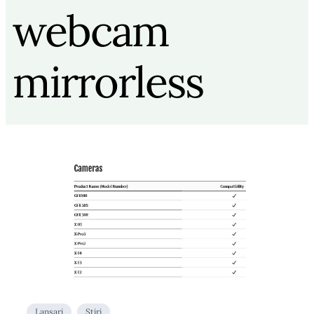
webcam
mirrorless
Lansari
Stiri