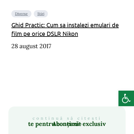
Diverse
Stiri
Ghid Practic: Cum sa instalezi emulari de
film pe orice DSLR Nikon
28 august 2017
Deschide b
continuă să citești
Abonează-te pentru conținut exclusiv