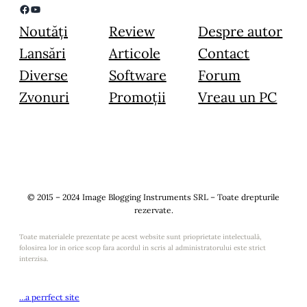
Facebook
YouTube
Noutăți
Review
Despre autor
Lansări
Articole
Contact
Diverse
Software
Forum
Zvonuri
Promoții
Vreau un PC
© 2015 – 2024 Image Blogging Instruments SRL – Toate drepturile
rezervate.
Toate materialele prezentate pe acest website sunt prioprietate intelectuală,
folosirea lor in orice scop fara acordul in scris al administratorului este strict
interzisa.
…a perrfect site