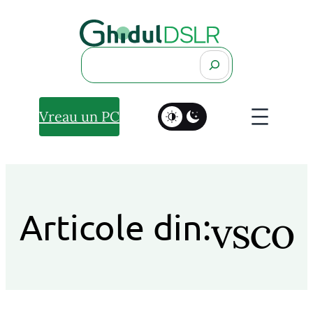
Search
Vreau un PC
vsco
Articole din: