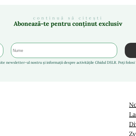
continuă să citești
Abonează-te pentru conținut exclusiv
ite newsletter-ul nostru și informații despre activitățile Ghidul DSLR. Poți folos
No
La
Di
Zv