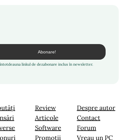
i întotdeauna linkul de dezabonare inclus în newsletter.
utăți
Review
Despre autor
nsări
Articole
Contact
verse
Software
Forum
onuri
Promoții
Vreau un PC