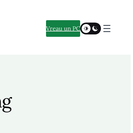
Vreau un PC
ng