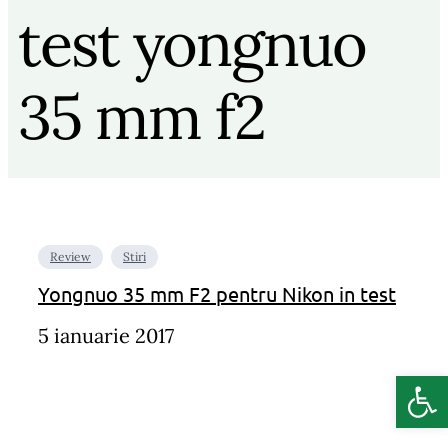
test yongnuo
35 mm f2
Review
Stiri
Yongnuo 35 mm F2 pentru Nikon in test
5 ianuarie 2017
Deschide b