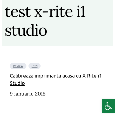
test x-rite i1
studio
Review
Stiri
Calibreaza imprimanta acasa cu X-Rite i1
Studio
9 ianuarie 2018
Deschide b