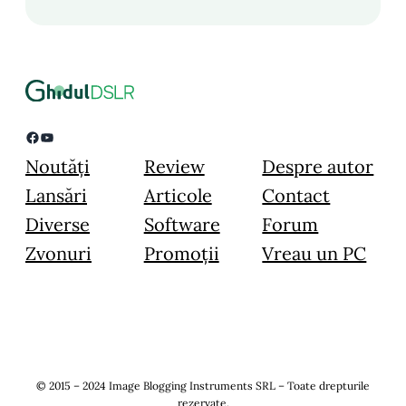
Facebook
YouTube
Noutăți
Review
Despre autor
Lansări
Articole
Contact
Diverse
Software
Forum
Zvonuri
Promoții
Vreau un PC
© 2015 – 2024 Image Blogging Instruments SRL – Toate drepturile
rezervate.