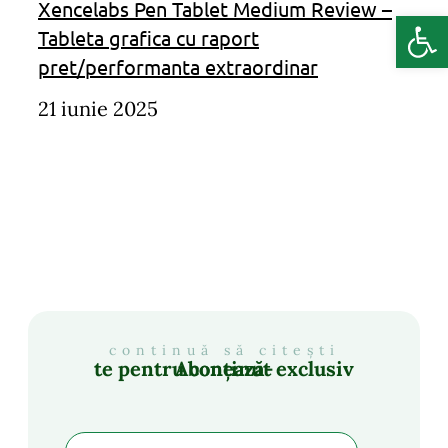
Xencelabs Pen Tablet Medium Review –
Deschide b
Tableta grafica cu raport
pret/performanta extraordinar
21 iunie 2025
continuă să citești
Abonează-te pentru conținut exclusiv