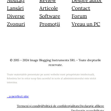
Noutăți
Review
Despre autor
Lansări
Articole
Contact
Diverse
Software
Forum
Zvonuri
Promoții
Vreau un PC
© 2015 – 2024 Image Blogging Instruments SRL – Toate drepturile
rezervate.
Toate materialele prezentate pe acest website sunt prioprietate intelectuală,
folosirea lor in orice scop fara acordul in scris al administratorului este strict
interzisa.
…a perrfect site
Termeni și condiții
Politică de confidențialitate
Declarație afiliere
Declarație accesibilitate