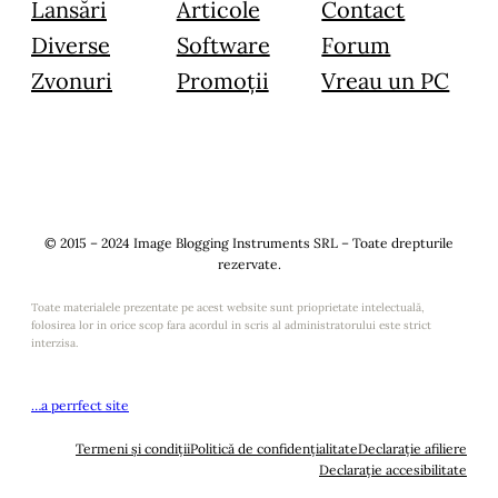
Lansări
Articole
Contact
Diverse
Software
Forum
Zvonuri
Promoții
Vreau un PC
© 2015 – 2024 Image Blogging Instruments SRL – Toate drepturile
rezervate.
Toate materialele prezentate pe acest website sunt prioprietate intelectuală,
folosirea lor in orice scop fara acordul in scris al administratorului este strict
interzisa.
…a perrfect site
Termeni și condiții
Politică de confidențialitate
Declarație afiliere
Declarație accesibilitate