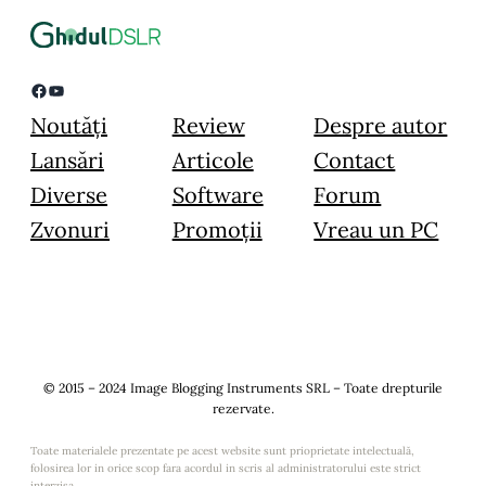
Facebook
YouTube
Noutăți
Review
Despre autor
Lansări
Articole
Contact
Diverse
Software
Forum
Zvonuri
Promoții
Vreau un PC
© 2015 – 2024 Image Blogging Instruments SRL – Toate drepturile
rezervate.
Toate materialele prezentate pe acest website sunt prioprietate intelectuală,
folosirea lor in orice scop fara acordul in scris al administratorului este strict
interzisa.