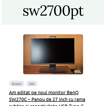
sw2700pt
Review
Stiri
Am editat pe noul monitor BenQ
SW270C – Panou de 27 inch cu rama
subtire si conectivitate USB Type-C –