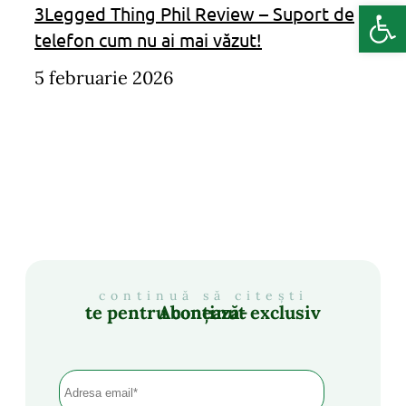
Deschide b
3Legged Thing Phil Review – Suport de
telefon cum nu ai mai văzut!
5 februarie 2026
continuă să citești
Abonează-te pentru conținut exclusiv