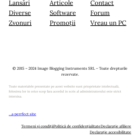
Lansări
Articole
Contact
Diverse
Software
Forum
Zvonuri
Promoții
Vreau un PC
© 2015 – 2024 Image Blogging Instruments SRL – Toate drepturile
rezervate.
Toate materialele prezentate pe acest website sunt prioprietate intelectuală,
folosirea lor in orice scop fara acordul in scris al administratorului este strict
interzisa.
…a perrfect site
Termeni și condiții
Politică de confidențialitate
Declarație afiliere
Declarație accesibilitate