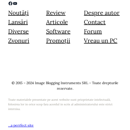
Facebook
YouTube
Noutăți
Review
Despre autor
Lansări
Articole
Contact
Diverse
Software
Forum
Zvonuri
Promoții
Vreau un PC
© 2015 – 2024 Image Blogging Instruments SRL – Toate drepturile
rezervate.
Toate materialele prezentate pe acest website sunt prioprietate intelectuală,
folosirea lor in orice scop fara acordul in scris al administratorului este strict
interzisa.
…a perrfect site