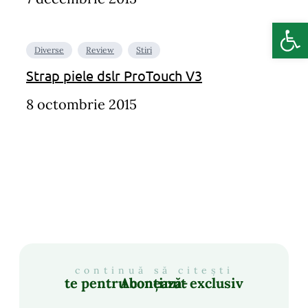
Deschide b
Diverse
Review
Stiri
Strap piele dslr ProTouch V3
8 octombrie 2015
continuă să citești
Abonează-te pentru conținut exclusiv