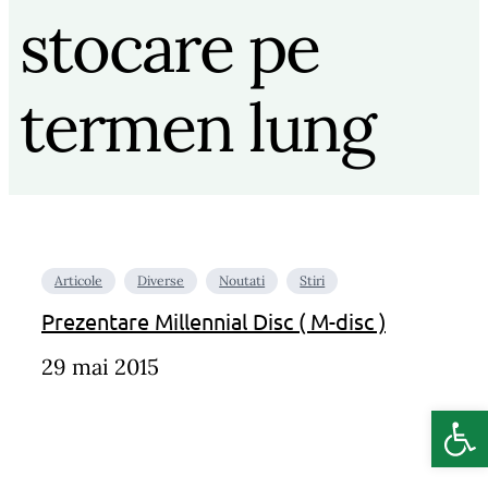
stocare pe
termen lung
Articole
Diverse
Noutati
Stiri
Prezentare Millennial Disc ( M-disc )
29 mai 2015
Deschide b