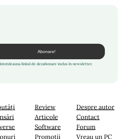
i întotdeauna linkul de dezabonare inclus în newsletter.
utăți
Review
Despre autor
nsări
Articole
Contact
verse
Software
Forum
onuri
Promoții
Vreau un PC