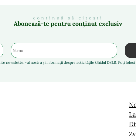
continuă să citești
Abonează-te pentru conținut exclusiv
ite newsletter-ul nostru și informații despre activitățile Ghidul DSLR. Poți folos
No
La
Di
Zv