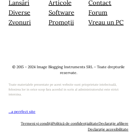
Lansări
Articole
Contact
Diverse
Software
Forum
Zvonuri
Promoții
Vreau un PC
© 2015 – 2024 Image Blogging Instruments SRL – Toate drepturile
rezervate.
Toate materialele prezentate pe acest website sunt prioprietate intelectuală,
folosirea lor in orice scop fara acordul in scris al administratorului este strict
interzisa.
…a perrfect site
Termeni și condiții
Politică de confidențialitate
Declarație afiliere
Declarație accesibilitate