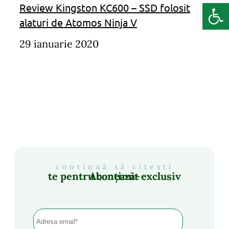
Deschide b
Review Kingston KC600 – SSD folosit
alaturi de Atomos Ninja V
29 ianuarie 2020
continuă să citești
Abonează-te pentru conținut exclusiv