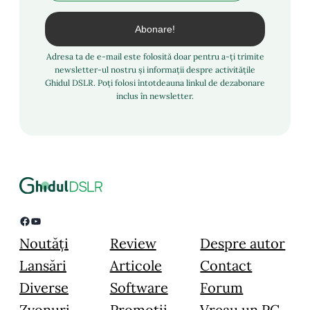
Adresa ta de e-mail este folosită doar pentru a-ți trimite
newsletter-ul nostru și informații despre activitățile
Ghidul DSLR. Poți folosi întotdeauna linkul de dezabonare
inclus în newsletter.
Facebook
YouTube
Noutăți
Review
Despre autor
Lansări
Articole
Contact
Diverse
Software
Forum
Zvonuri
Promoții
Vreau un PC