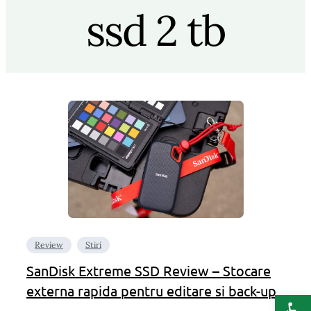
ssd 2 tb
Review
Stiri
SanDisk Extreme SSD Review – Stocare
externa rapida pentru editare si back-up
Deschide b