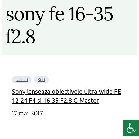
sony fe 16-35
f2.8
Lansari
Stiri
Sony lanseaza obiectivele ultra-wide FE
12-24 F4 si 16-35 F2.8 G-Master
17 mai 2017
Deschide b