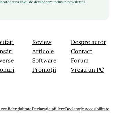
i întotdeauna linkul de dezabonare inclus în newsletter.
utăți
Review
Despre autor
nsări
Articole
Contact
verse
Software
Forum
onuri
Promoții
Vreau un PC
 confidențialitate
Declarație afiliere
Declarație accesibilitate