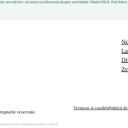
ite newsletter-ul nostru și informații despre activitățile Ghidul DSLR. Poți folos
No
La
Di
Zv
Termeni și condiții
Politică de
epturile rezervate.
rea lor in orice scop fara acordul in scris al