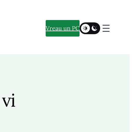
Vreau un PC
 vi