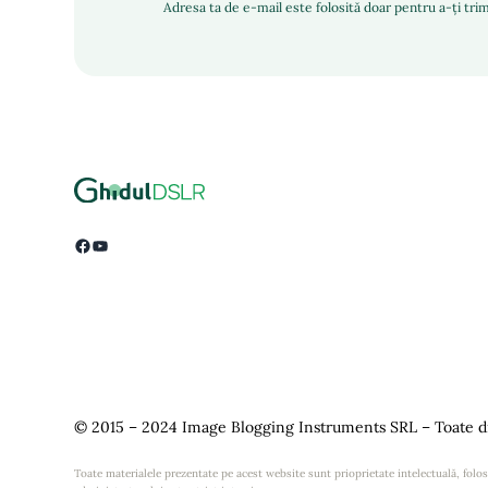
Adresa ta de e-mail este folosită doar pentru a-ți trim
Facebook
YouTube
© 2015 – 2024 Image Blogging Instruments SRL – Toate dr
Toate materialele prezentate pe acest website sunt prioprietate intelectuală, folosi