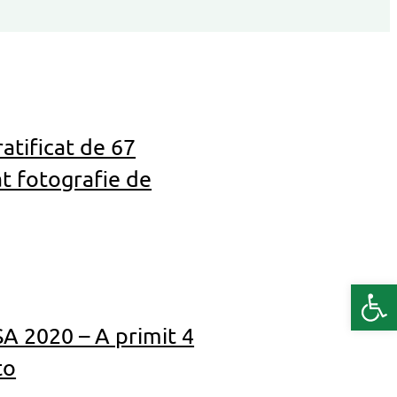
ratificat de 67
t fotografie de
Deschide b
SA 2020 – A primit 4
to