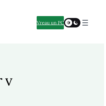
Vreau un PC
r v