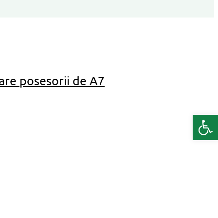
are posesorii de A7
Deschide b