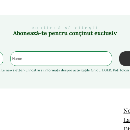
continuă să citești
Abonează-te pentru conținut exclusiv
ite newsletter-ul nostru și informații despre activitățile Ghidul DSLR. Poți folos
No
La
Di