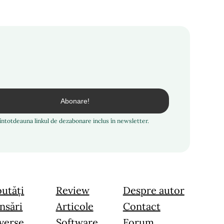
i întotdeauna linkul de dezabonare inclus în newsletter.
utăți
Review
Despre autor
nsări
Articole
Contact
verse
Software
Forum