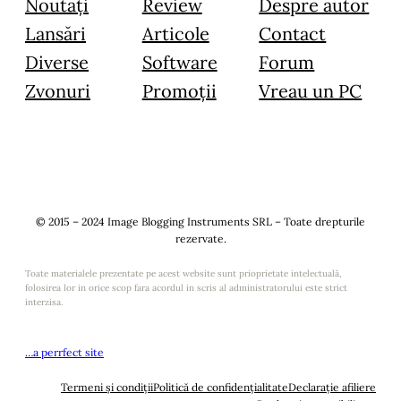
Noutăți
Review
Despre autor
Lansări
Articole
Contact
Diverse
Software
Forum
Zvonuri
Promoții
Vreau un PC
© 2015 – 2024 Image Blogging Instruments SRL – Toate drepturile
rezervate.
Toate materialele prezentate pe acest website sunt prioprietate intelectuală,
folosirea lor in orice scop fara acordul in scris al administratorului este strict
interzisa.
…a perrfect site
Termeni și condiții
Politică de confidențialitate
Declarație afiliere