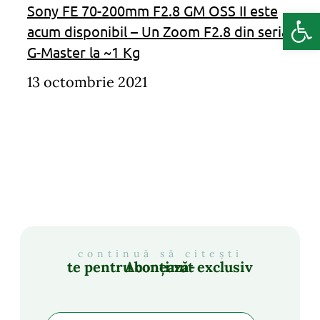
Sony FE 70-200mm F2.8 GM OSS II​ este
Deschide b
acum disponibil – Un Zoom F2.8 din seria
G-Master la ~1 Kg
13 octombrie 2021
continuă să citești
Abonează-te pentru conținut exclusiv