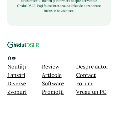
newsletter-ul nostru și informații despre activitățile
Ghidul DSLR. Poți folosi întotdeauna linkul de dezabonare
inclus în newsletter.
Facebook
YouTube
Noutăți
Review
Despre autor
Lansări
Articole
Contact
Diverse
Software
Forum
Zvonuri
Promoții
Vreau un PC