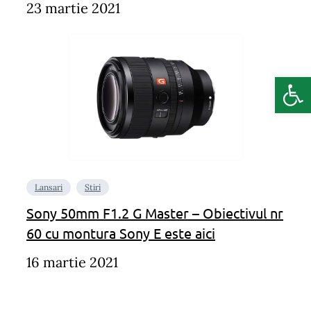
23 martie 2021
Deschide b
Lansari
Stiri
Sony 50mm F1.2 G Master – Obiectivul nr
60 cu montura Sony E este aici
16 martie 2021