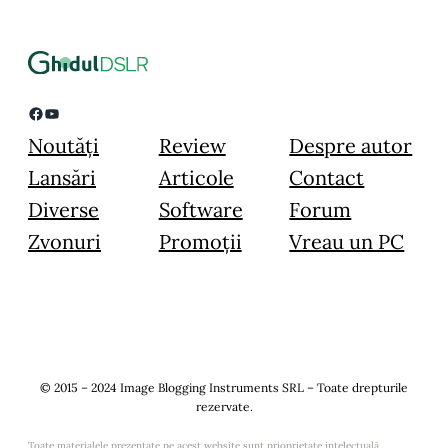
Facebook
YouTube
Noutăți
Review
Despre autor
Lansări
Articole
Contact
Diverse
Software
Forum
Zvonuri
Promoții
Vreau un PC
© 2015 – 2024 Image Blogging Instruments SRL – Toate drepturile
rezervate.
Toate materialele prezentate pe acest website sunt prioprietate intelectuală,