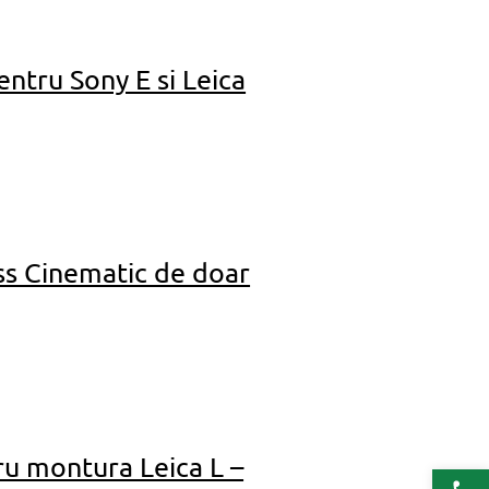
tru Sony E si Leica
ss Cinematic de doar
ru montura Leica L –
Deschide b