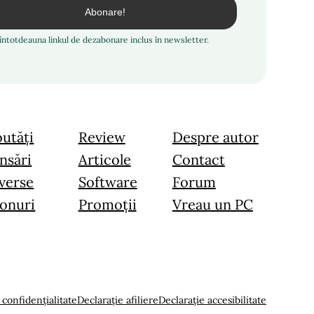
i întotdeauna linkul de dezabonare inclus în newsletter.
utăți
Review
Despre autor
nsări
Articole
Contact
verse
Software
Forum
onuri
Promoții
Vreau un PC
 confidențialitate
Declarație afiliere
Declarație accesibilitate