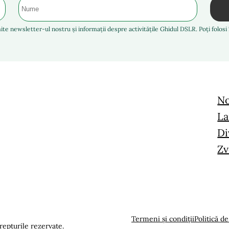
ite newsletter-ul nostru și informații despre activitățile Ghidul DSLR. Poți folos
No
La
Di
Zv
Termeni și condiții
Politică de
epturile rezervate.