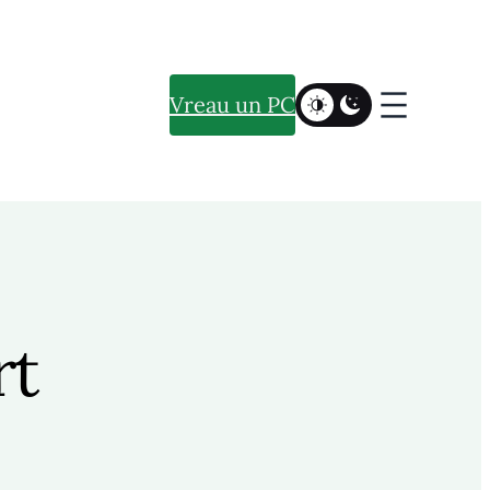
Vreau un PC
rt