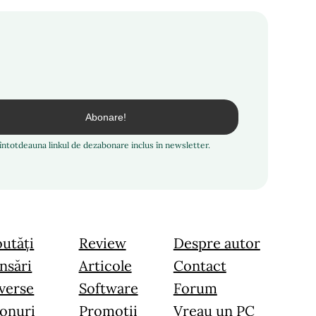
i întotdeauna linkul de dezabonare inclus în newsletter.
utăți
Review
Despre autor
nsări
Articole
Contact
verse
Software
Forum
onuri
Promoții
Vreau un PC