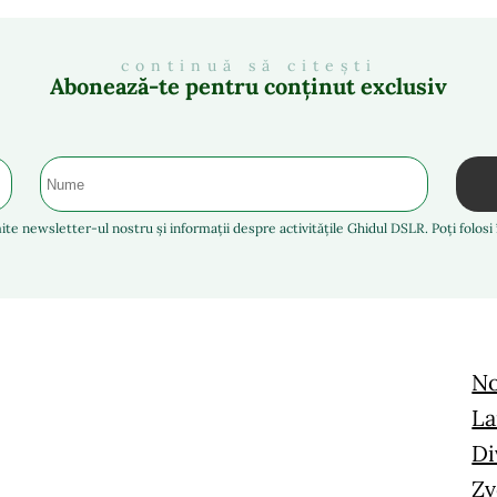
continuă să citești
Abonează-te pentru conținut exclusiv
ite newsletter-ul nostru și informații despre activitățile Ghidul DSLR. Poți folos
No
La
Di
Zv