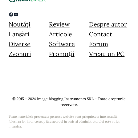
Facebook
YouTube
Noutăți
Review
Despre autor
Lansări
Articole
Contact
Diverse
Software
Forum
Zvonuri
Promoții
Vreau un PC
© 2015 – 2024 Image Blogging Instruments SRL – Toate drepturile
rezervate.
Toate materialele prezentate pe acest website sunt prioprietate intelectuală,
folosirea lor in orice scop fara acordul in scris al administratorului este strict
interzisa.