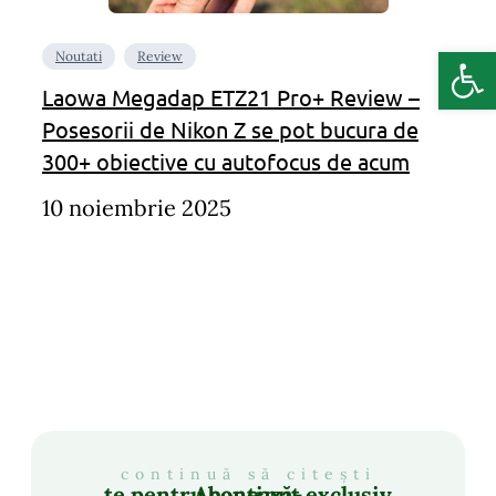
Deschide b
Noutati
Review
Laowa Megadap ETZ21 Pro+ Review –
Posesorii de Nikon Z se pot bucura de
300+ obiective cu autofocus de acum
10 noiembrie 2025
continuă să citești
Abonează-te pentru conținut exclusiv