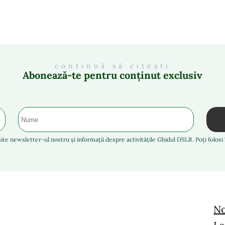
continuă să citești
Abonează-te pentru conținut exclusiv
ite newsletter-ul nostru și informații despre activitățile Ghidul DSLR. Poți folos
No