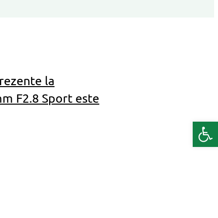
prezente la
m F2.8 Sport este
Deschide b