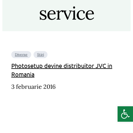
service
Diverse
Stiri
Photosetup devine distribuitor JVC in
Romania
3 februarie 2016
Deschide b