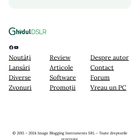
Facebook
YouTube
Noutăți
Review
Despre autor
Lansări
Articole
Contact
Diverse
Software
Forum
Zvonuri
Promoții
Vreau un PC
© 2015 – 2024 Image Blogging Instruments SRL – Toate drepturile
rezervate.