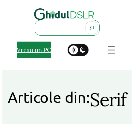
Search
Vreau un PC
Serif
Articole din: