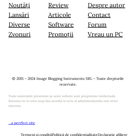
Noutăți
Review
Despre autor
Lansări
Articole
Contact
Diverse
Software
Forum
Zvonuri
Promoții
Vreau un PC
© 2015 – 2024 Image Blogging Instruments SRL – Toate drepturile
rezervate.
Toate materialele prezentate pe acest website sunt prioprietate intelectuală,
folosirea lor in orice scop fara acordul in scris al administratorului este strict
interzisa.
…a perrfect site
Termeni și condiții
Politică de confidențialitate
Declarație afiliere