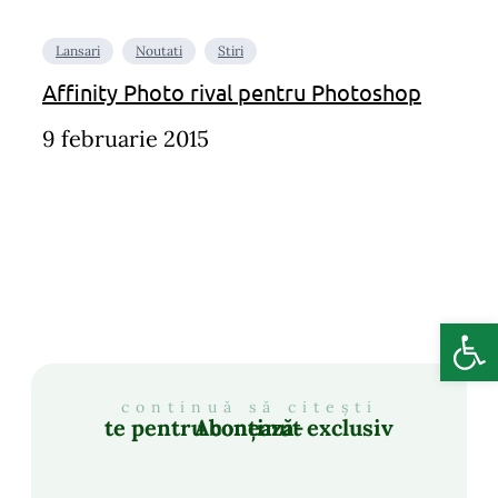
Lansari
Noutati
Stiri
Affinity Photo rival pentru Photoshop
9 februarie 2015
Deschide b
continuă să citești
Abonează-te pentru conținut exclusiv