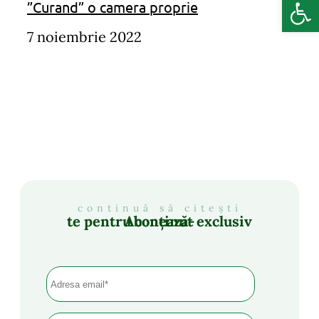
Deschide b
”Curand” o camera proprie
7 noiembrie 2022
continuă să citești
Abonează-te pentru conținut exclusiv