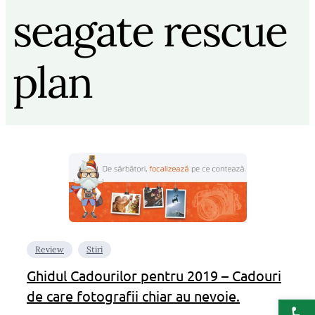
seagate rescue
plan
Review
Stiri
Ghidul Cadourilor pentru 2019 – Cadouri
de care fotografii chiar au nevoie.
Deschide b