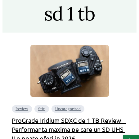
sd 1 tb
Review
Stiri
Uncategorized
ProGrade Iridium SDXC de 1 TB Review –
Performanta maxima pe care un SD UHS-
Deschide b
II o poate oferi in 2026