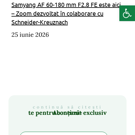
Samyang AF 60-180 mm F2.8 FE este aici
Deschide b
– Zoom dezvoltat în colaborare cu
Schneider-Kreuznach
25 iunie 2026
continuă să citești
Abonează-te pentru conținut exclusiv