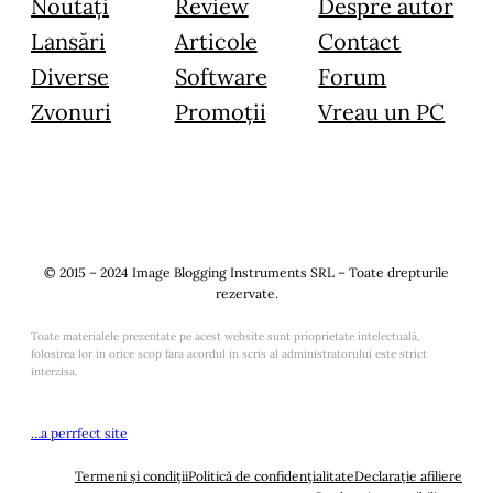
Noutăți
Review
Despre autor
Lansări
Articole
Contact
Diverse
Software
Forum
Zvonuri
Promoții
Vreau un PC
© 2015 – 2024 Image Blogging Instruments SRL – Toate drepturile
rezervate.
Toate materialele prezentate pe acest website sunt prioprietate intelectuală,
folosirea lor in orice scop fara acordul in scris al administratorului este strict
interzisa.
…a perrfect site
Termeni și condiții
Politică de confidențialitate
Declarație afiliere