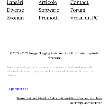
Lansări
Articole
Contact
Diverse
Software
Forum
Zvonuri
Promoții
Vreau un PC
© 2015 – 2024 Image Blogging Instruments SRL – Toate drepturile
rezervate.
Toate materialele prezentate pe acest website sunt prioprietate intelectuală,
folosirea lor in orice scop fara acordul in scris al administratorului este strict
interzisa.
…a perrfect site
Termeni și condiții
Politică de confidențialitate
Declarație afiliere
Declarație accesibilitate