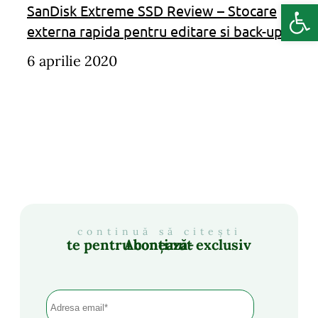
Deschide b
SanDisk Extreme SSD Review – Stocare
externa rapida pentru editare si back-up
6 aprilie 2020
continuă să citești
Abonează-te pentru conținut exclusiv