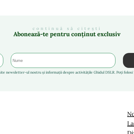
continuă să citești
Abonează-te pentru conținut exclusiv
ite newsletter-ul nostru și informații despre activitățile Ghidul DSLR. Poți folos
No
La
Di