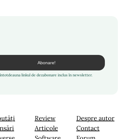
i întotdeauna linkul de dezabonare inclus în newsletter.
utăți
Review
Despre autor
nsări
Articole
Contact
verse
Software
Forum