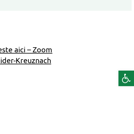
ste aici – Zoom
eider-Kreuznach
Deschide b