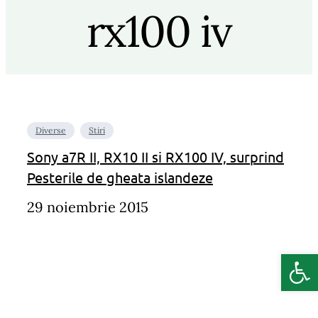
rx100 iv
Diverse
Stiri
Sony a7R II, RX10 II si RX100 IV, surprind
Pesterile de gheata islandeze
29 noiembrie 2015
Deschide b