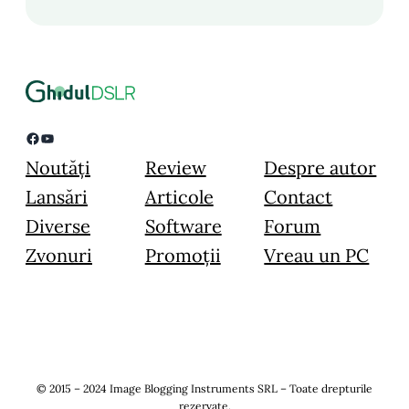
Facebook
YouTube
Noutăți
Review
Despre autor
Lansări
Articole
Contact
Diverse
Software
Forum
Zvonuri
Promoții
Vreau un PC
© 2015 – 2024 Image Blogging Instruments SRL – Toate drepturile
rezervate.