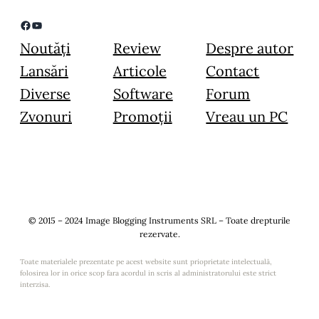
Facebook
YouTube
Noutăți
Review
Despre autor
Lansări
Articole
Contact
Diverse
Software
Forum
Zvonuri
Promoții
Vreau un PC
© 2015 – 2024 Image Blogging Instruments SRL – Toate drepturile
rezervate.
Toate materialele prezentate pe acest website sunt prioprietate intelectuală,
folosirea lor in orice scop fara acordul in scris al administratorului este strict
interzisa.