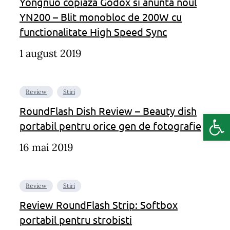
Yongnuo copiaza Godox si anunta noul
YN200 – Blit monobloc de 200W cu
functionalitate High Speed Sync
1 august 2019
Review
Stiri
RoundFlash Dish Review – Beauty dish
Deschide b
portabil pentru orice gen de fotografie
16 mai 2019
Review
Stiri
Review RoundFlash Strip: Softbox
portabil pentru strobisti