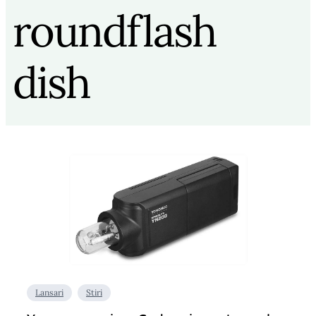
roundflash
dish
Lansari
Stiri