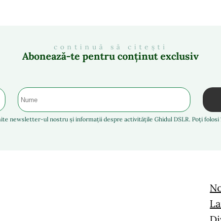
continuă să citești
Abonează-te pentru conținut exclusiv
ite newsletter-ul nostru și informații despre activitățile Ghidul DSLR. Poți folos
No
La
Di