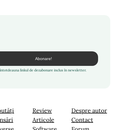
i întotdeauna linkul de dezabonare inclus în newsletter.
utăți
Review
Despre autor
nsări
Articole
Contact
verse
Software
Forum