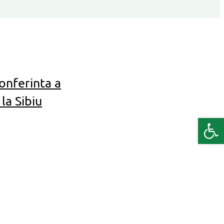
onferinta a
la Sibiu
Deschide b