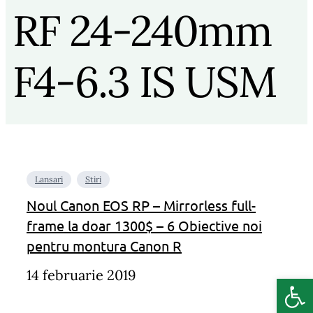
RF 24-240mm
F4-6.3 IS USM
Lansari
Stiri
Noul Canon EOS RP – Mirrorless full-
frame la doar 1300$ – 6 Obiective noi
pentru montura Canon R
14 februarie 2019
Deschide b