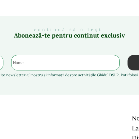
continuă să citești
Abonează-te pentru conținut exclusiv
ite newsletter-ul nostru și informații despre activitățile Ghidul DSLR. Poți folos
No
La
Di