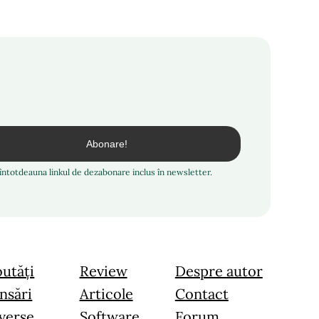
i întotdeauna linkul de dezabonare inclus în newsletter.
utăți
Review
Despre autor
nsări
Articole
Contact
verse
Software
Forum