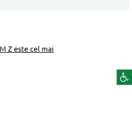
M Z este cel mai
Deschide b