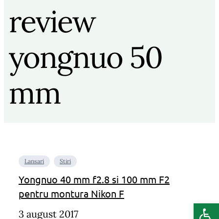
review
yongnuo 50
mm
Lansari
Stiri
Yongnuo 40 mm f2.8 si 100 mm F2
pentru montura Nikon F
Deschide b
3 august 2017