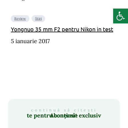
Deschide b
Review
Stiri
Yongnuo 35 mm F2 pentru Nikon in test
5 ianuarie 2017
continuă să citești
Abonează-te pentru conținut exclusiv