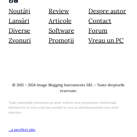
Facebook
YouTube
Noutăți
Review
Despre autor
Lansări
Articole
Contact
Diverse
Software
Forum
Zvonuri
Promoții
Vreau un PC
© 2015 – 2024 Image Blogging Instruments SRL – Toate drepturile
rezervate.
Toate materialele prezentate pe acest website sunt prioprietate intelectuală,
folosirea lor in orice scop fara acordul in scris al administratorului este strict
interzisa.
…a perrfect site