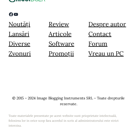
Facebook
YouTube
Noutăți
Review
Despre autor
Lansări
Articole
Contact
Diverse
Software
Forum
Zvonuri
Promoții
Vreau un PC
© 2015 – 2024 Image Blogging Instruments SRL – Toate drepturile
rezervate.
Toate materialele prezentate pe acest website sunt prioprietate intelectuală,
folosirea lor in orice scop fara acordul in scris al administratorului este strict
interzisa.