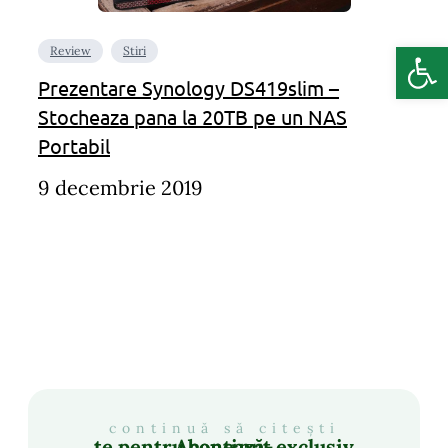
Deschide b
Review
Stiri
Prezentare Synology DS419slim –
Stocheaza pana la 20TB pe un NAS
Portabil
9 decembrie 2019
continuă să citești
Abonează-te pentru conținut exclusiv