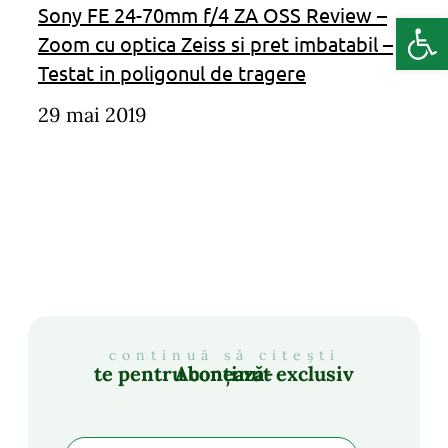
Sony FE 24-70mm f/4 ZA OSS Review –
Deschide b
Zoom cu optica Zeiss si pret imbatabil –
Testat in poligonul de tragere
29 mai 2019
continuă să citești
Abonează-te pentru conținut exclusiv