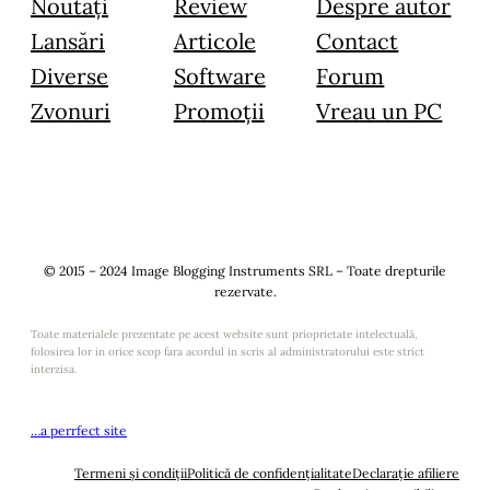
Noutăți
Review
Despre autor
Lansări
Articole
Contact
Diverse
Software
Forum
Zvonuri
Promoții
Vreau un PC
© 2015 – 2024 Image Blogging Instruments SRL – Toate drepturile
rezervate.
Toate materialele prezentate pe acest website sunt prioprietate intelectuală,
folosirea lor in orice scop fara acordul in scris al administratorului este strict
interzisa.
…a perrfect site
Termeni și condiții
Politică de confidențialitate
Declarație afiliere