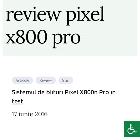
review pixel
x800 pro
Articole
Review
Stiri
Sistemul de blituri Pixel X800n Pro in
test
17 iunie 2016
Deschide b