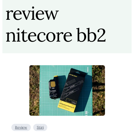
review
nitecore bb2
Review
Stiri