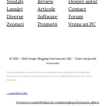
Noutăți
Review
Despre autor
Lansări
Articole
Contact
Diverse
Software
Forum
Zvonuri
Promoții
Vreau un PC
© 2015 – 2024 Image Blogging Instruments SRL – Toate drepturile
rezervate.
Toate materialele prezentate pe acest website sunt prioprietate intelectuală,
folosirea lor in orice scop fara acordul in scris al administratorului este strict
interzisa.
…a perrfect site
Termeni și condiții
Politică de confidențialitate
Declarație afiliere