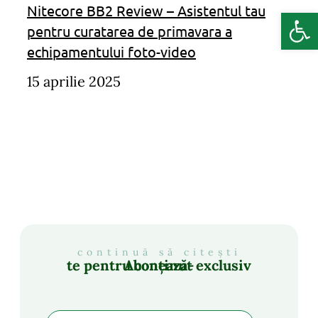
Nitecore BB2 Review – Asistentul tau
Deschide b
pentru curatarea de primavara a
echipamentului foto-video
15 aprilie 2025
continuă să citești
Abonează-te pentru conținut exclusiv