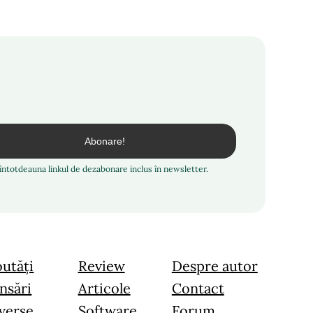
i întotdeauna linkul de dezabonare inclus în newsletter.
utăți
Review
Despre autor
nsări
Articole
Contact
verse
Software
Forum