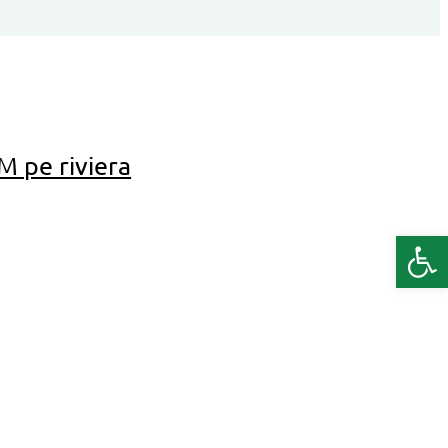
M pe riviera
Deschide b