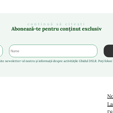
continuă să citești
Abonează-te pentru conținut exclusiv
ite newsletter-ul nostru și informații despre activitățile Ghidul DSLR. Poți folos
No
La
Di